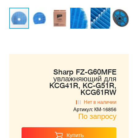
Sharp FZ-G60MFE
увлажняющий для
KCG41R, KC-G51R,
KCG61RW
Нет в наличии
Артикул: КМ-16856
По запросу
Купить