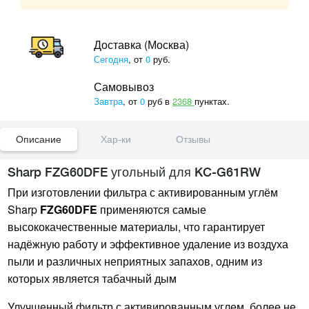
Доставка (Москва)
Сегодня
, от
0
руб.
Самовывоз
Завтра
, от
0
руб в
2368
пунктах.
Описание
Хар-ки
Отзывы
Sharp FZG60DFE угольный для KC-G61RW
При изготовлении фильтра с активированным углём
Sharp
FZG60DFE
применяются самые
высококачественные материалы, что гарантирует
надёжную работу и эффективное удаление из воздуха
пыли и различных неприятных запахов, одним из
которых является табачный дым
Улучшенный фильтр с активированным углем, более не