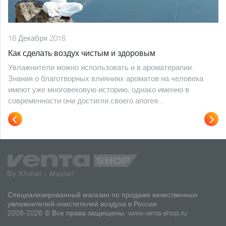
16 Декабря 2016
5
Как сделать воздух чистым и здоровым
К
Увлажнители можно использовать и в ароматерапии.
Е
Знания о благотворных влияниях ароматов на человека
у
имеют уже многовековую историю, однако именно в
в
современности они достигли своего апогея...
в
к
Специализированный магазин по продаже качественных
увлажнителей-очистителей воздуха в России
2008-2026 © Все права защищены.
www.venta-shop.ru